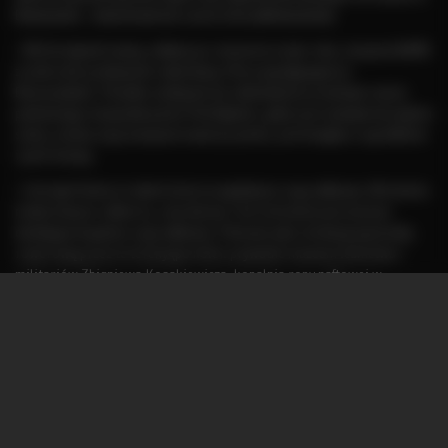
Bobulandia - www.facebook.com/LotniczaBobulandia)
• W Ustrzykach mamy, oddane po remoncie w tym roku, muzeum BdPN
ze zbiorami praktycznie całej fauny i flory występującej w
Bieszczadach. Ponadto zachęcam do odwiedzenia w wolnym czasie
położonego nieopodal parku Pod Dębami, gdzie jest zewnętrzna tężnia
solna, można się przespacerować po parku, jest knajpka z ogródkiem
i park linowy.
• Ustrzyki Dolne to także historia wydobycia ropy naftowej. W mieście
miała miejsce rafineria, a do dzisiaj 7 km od miasta jest jeszcze
działająca kopalnia ropy naftowej. Polecam jako atrakcję wycieczkę
rowerową przez te tereny (po kolei: prywatne muzeum leśnictwa i
militariów Zbigniewa Kosakiewicza, kopalnia ropy naftowej w
Łodynie, cerkiew w Leszczowatem, ekomuzeum Hole). Trasa na około
34km, z możliwością wydłużenia do ok. 80km; w mieście można
wypożyczyć rowery elektryczne.
• 15 km do Ustrzyk znajduje się zapora w Solinie. Najwyższa tego typu
budowla w Polsce. Proponujemy: spacer koroną zapory, zobaczenie
obiektu z lotu ptaka w otwartej w ub. roku kolei gondolowej
(najwyższa podpora ma ponad 100 metrów), zwiedzanie wnętrza