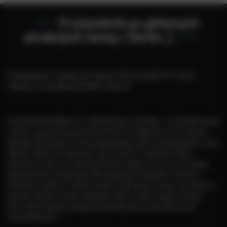
Przewodnik po głównych
atrakcjach Iwony i Darka :)
Zastanawiacie się jakie są atrakcje w Bieszczadach? Co można
zwiedzić w Ustrzykach Dolnych i okolicy?
Przedstawiamy Wam nasz subiektywny przewodnik - przewodnik Iwony
i Darka - gospodarzy pensjonatu Pod Gromadzyniem w Ustrzykach
Dolnych. Świetnego miejsca wypadowego w Bieszczady Wysokie, Góry
Słonne, Pogórze Przemyskie, czy nad Jezioro Solińskie. Nasz
pensjonat mieści się w okolicy bardzo bogatej w historię: etniczną,
gospodarczą i podróżniczą. Niniejszym przewodnikiem staramy
przełamać schemat, że Bieszczady to tylko góry i Solina. Tereny te to
bardzo ciekawe miejsca, niebywale dzikie ścieżki bogate w faunę i
florę. Zapraszamy do wspólnej podróży. Idż w dzicz! Nocuj Pod
Gromadzyniem :)