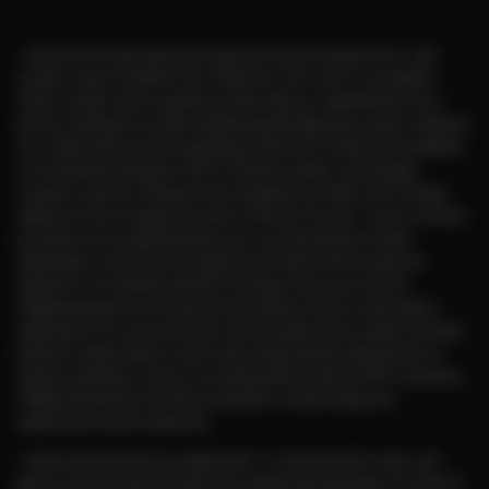
• dookoła Ustrzyk mamy tak zwaną Koronę Ustrzyckich Gór, czyli
szczyty: Laworta, Wielki Król, Mały Król, Kiń, Orlik, Gromadzyń i
Holica. Każdy z tych szczytów posiada własną, indywidualną oraz z
bardzo ciekawym morałem legendę wyjaśniającą jego nazwę. Zdobycie
ich i udokumentowanie fotografią uprawnia do otrzymania certyfikatu
oraz lokalnych pamiątek w BCIT. Dodam ponadto, że pomiędzy
szczytem Laworty i Dużego Króla znajdują się źródła rzeki Strwiąż -
jedynej w Polsce mającej zlewisko w Morzu Czarnym. Trasa na Holicę
prowadzi przez przygotowaną przez Lasy Państwowe ścieżkę
edukacyjną, na górze jest przygotowana tablica informacyjna ze
zdjęciami oraz szybowcową historią tego miejsca (w okresie
międzywojennym na zboczach pasma Żuków miejsce miała jedna z
większych na te czasy w Europie szkoła szybowcowa, jedyna szkoląca
kobiety. Organizowane w tym miejscu były zawody szybowcowe na
skalę europejską. Lotnicy z tej szkoły później latali w RAF-ie podczas
II Wojny Światowej. Na Holicy niedawno została oddana do
użytkowania wieża widokowa.
• jeżeli jesteśmy już przy szybowcach - w miejscowości Lesko, jak
dobrze kojarzę są komercyjne loty szybowcowe (bodajże ich nazwa to